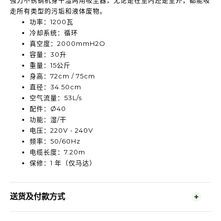
强力不锈钢机身干湿两用吸尘器，无论是在室内还是室外，都能吸
走所有类型的污垢和液体废物。
功率：1200瓦
冷却系统：循环
真空度：2000mmH2O
容量：30升
重量：15公斤
身高：72cm / 75cm
直径：34.50cm
空气流量：53L/s
配件：Ø40
功能：湿/干
电压：220V - 240V
频率：50/60Hz
电缆长度：7.20m
保修：1 年（仅马达）
送货及付款方式