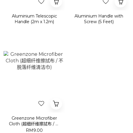
Aluminium Telescopic
Aluminium Handle with
Handle (2m x 1.2m)
Screw (5 Feet)
Greenzone Microfiber
Cloth (超细纤维擦拭布 / 不
脱落纤维清洁巾)
RM9.00