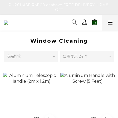
PURCHASE RM100 or above FREE DELIVERY + RM8 
OFF
Window Cleaning
商品排序
每页显示 24 个