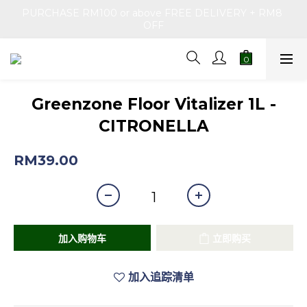
PURCHASE RM100 or above FREE DELIVERY + RM8 
OFF
Greenzone Floor Vitalizer 1L -
CITRONELLA
RM39.00
加入购物车
立即购买
加入追踪清单