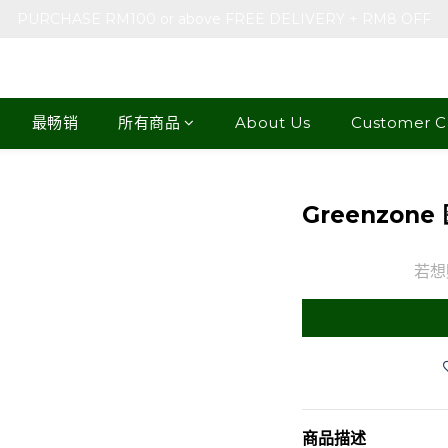
PURCHASE RM100 or above FREE DELIVERY + RM8 OFF
最畅销
所有商品
About Us
Customer C
Greenzone
若想
商品描述