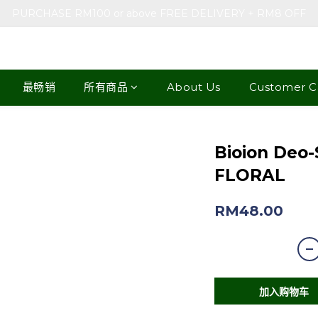
PURCHASE RM100 or above FREE DELIVERY + RM8 OFF
最畅销
所有商品
About Us
Customer C
Bioion Deo-
FLORAL
RM48.00
加入购物车