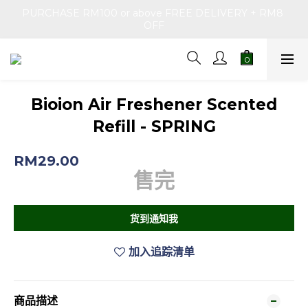
PURCHASE RM100 or above FREE DELIVERY + RM8 
OFF
Bioion Air Freshener Scented
Refill - SPRING
RM29.00
售完
货到通知我
加入追踪清单
商品描述